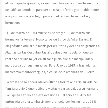
el único que la apoyaba, se negó muchas veces. Camille siempre
se había acomodado para ser su niña preferida y probablemente
esa posición de privilegio provocó el rencor de su madre y
hermanos.
El 3 de Marzo de 1913 muere su padre y el 10 de marzo sus
hermanos la llevan al Hospital psiquiátrico de Ville-Évrard. El
diagnóstico oficial fue manía persecutoria y delirios de grandeza.
Algunas cartas descubiertas años después revelaron que en
realidad era una mujer en su sano juicio que fue manipulada y
maltratada por sus familiares. Para Julio de 1915 la trasladan al
manicomio Montdevergues, a causa de la amenaza de Guerra.
La artista pasó encerrada los últimos treinta años de su vida. Su
familia prohibió que recibiera visitas y cartas salvo a su hermano
Paul quien estuvo en siete ocasiones. Falleció en 1943 y fue
enterrada en una tumba sin nombre, sólo con los números 1943 -
n392, en el pequeño cementerio de la institución mental de