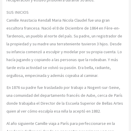
recuperación y estuvo prisionera durante 30 años.
SUS INICIOS
Camille Anastacia Kendall Maria Nicola Claudel fue una gran
escultora francesa. Nació el 8 de Diciembre de 1864 en Fère-en-
Tardenois, un pueblo al norte del país. Su padre, un registrador de
la propiedad y su madre una terrateniente tuvieron 3 hijos. Desde
su infancia comenzó a esculpir y modelar por su propia cuenta. Lo
hacía jugando y copiando a las personas que la rodeaban. Y más
tarde esta actividad se volvió su pasión. Era bella, radiante,
orgullosa, empecinada y además cojeaba al caminar.
En 1876 su padre fue trasladado por trabajo a Nogent-sur-Seine,
una comunidad del departamento francés de Aube, cerca de París
donde trabajaba el Director de la Escuela Superior de Bellas Artes
quien al ver cómo esculpía esa niña la aceptó en 1882.
Al año siguiente Camille viaja a París para perfeccionarse en la