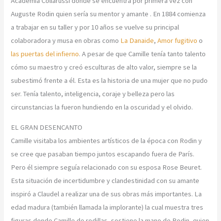
Academia Collarussi donde se encuentra por primera vez con
Auguste Rodin quien sería su mentor y amante . En 1884 comienza
a trabajar en su taller y por 10 años se vuelve su principal
colaboradora y musa en obras como
La Danaide
,
Amor fugitivo
o
las puertas del infierno
. A pesar de que Camille tenía tanto talento
cómo su maestro y creó esculturas de alto valor, siempre se la
subestimó frente a él. Esta es la historia de una mujer que no pudo
ser. Tenía talento, inteligencia, coraje y belleza pero las
circunstancias la fueron hundiendo en la oscuridad y el olvido.
EL GRAN DESENCANTO
Camille visitaba los ambientes artísticos de la época con Rodin y
se cree que pasaban tiempo juntos escapando fuera de París.
Pero él siempre seguía relacionado con su esposa Rose Beuret.
Esta situación de incertidumbre y clandestinidad con su amante
inspiró a Claudel a realizar una de sus obras más importantes. La
edad madura (también llamada la implorante) la cual muestra tres
figuras donde Camille de rodillas, sostiene la mano de Rodin, quien