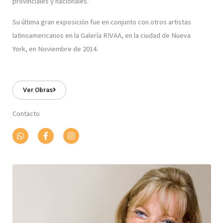
provinciales y nacionales.
Su última gran exposición fue en conjunto con otros artistas
latinoamericanos en la Galería RIVAA, en la ciudad de Nueva
York, en Noviembre de 2014.
Ver Obras
Contacto
W
F
I
h
a
n
a
c
s
t
e
t
s
b
a
a
o
g
p
o
r
p
k
a
-
m
f