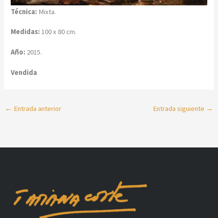
Técnica:
Mixta.
Medidas:
100 x 80 cm.
Año:
2015.
Vendida
←
Entrada anterior
Entrada siguiente
→