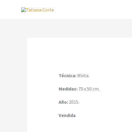
Ir
al
contenido
Técnica:
Mixta.
Medidas:
70 x 50 cm.
Año:
2015.
Vendida