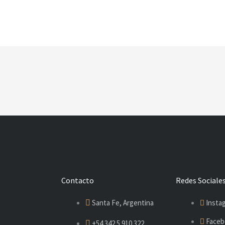
Contacto
Redes Sociale
Santa Fe, Argentina
Insta
Faceb
+54 342 5 910 322