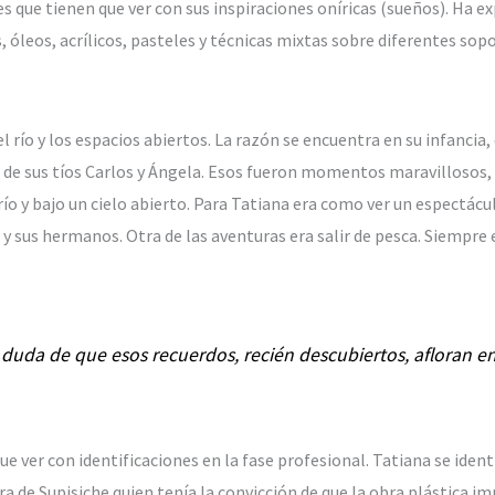
es que tienen que ver con sus inspiraciones oníricas (sueños). Ha 
, óleos, acrílicos, pasteles y técnicas mixtas sobre diferentes sopo
 río y los espacios abiertos. La razón se encuentra en su infancia,
 de sus tíos Carlos y Ángela. Esos fueron momentos maravillosos, 
ío y bajo un cielo abierto. Para Tatiana era como ver un espectácul
 y sus hermanos. Otra de las aventuras era salir de pesca. Siempre en
uda de que esos recuerdos, recién descubiertos, afloran en
ue ver con identificaciones en la fase profesional. Tatiana se ide
a de Supisiche quien tenía la convicción de que la obra plástica im