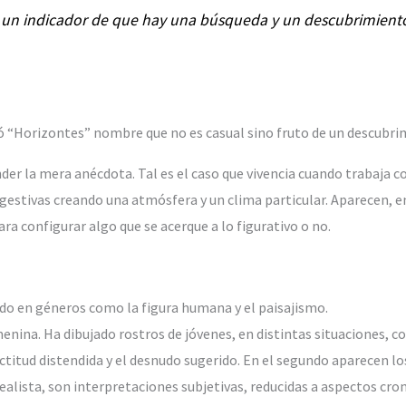
 un indicador de que hay una búsqueda y un descubrimient
 “Horizontes” nombre que no es casual sino fruto de un descubri
der la mera anécdota. Tal es el caso que vivencia cuando trabaja c
gestivas creando una atmósfera y un clima particular. Aparecen, e
ara configurar algo que se acerque a lo figurativo o no.
ado en géneros como la figura humana y el paisajismo.
menina. Ha dibujado rostros de jóvenes, en distintas situaciones,
itud distendida y el desnudo sugerido. En el segundo aparecen los va
ealista, son interpretaciones subjetivas, reducidas a aspectos c