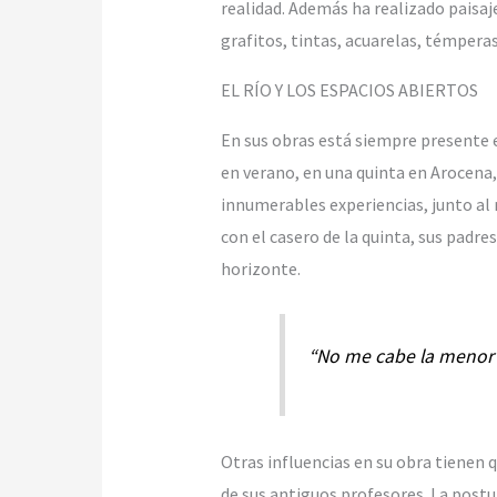
realidad. Además ha realizado paisaj
grafitos, tintas, acuarelas, témperas
EL RÍO Y LOS ESPACIOS ABIERTOS
En sus obras está siempre presente el
en verano, en una quinta en Arocena,
innumerables experiencias, junto al r
con el casero de la quinta, sus padres
horizonte.
“No me cabe la menor d
Otras influencias en su obra tienen q
de sus antiguos profesores. La postur