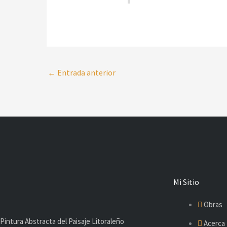
←
Entrada anterior
Mi Sitio
Obras
Pintura Abstracta del Paisaje Litoraleño
Acerca