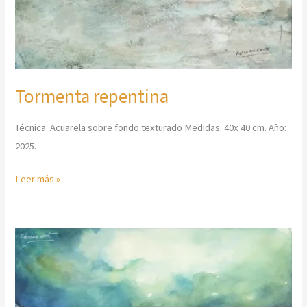
Tormenta repentina
Técnica: Acuarela sobre fondo texturado Medidas: 40x 40 cm. Año:
2025.
Leer más »
La
brisa
atraviesa
las