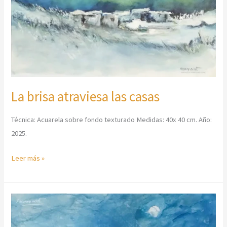
casas
La brisa atraviesa las casas
Técnica: Acuarela sobre fondo texturado Medidas: 40x 40 cm. Año:
2025.
Leer más »
Caseríos
en