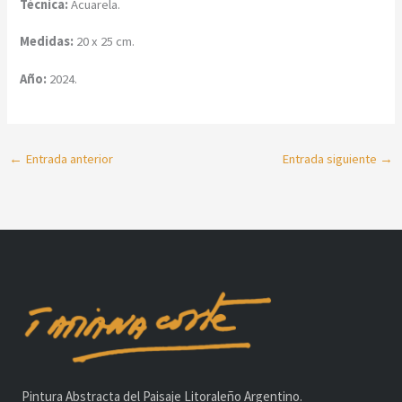
Técnica:
Acuarela.
Medidas:
20 x 25 cm.
Año:
2024.
←
Entrada anterior
Entrada siguiente
→
Pintura Abstracta del Paisaje Litoraleño Argentino.