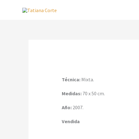
Ir
al
contenido
Técnica:
Mixta.
Medidas:
70 x 50 cm.
Año:
2007.
Vendida