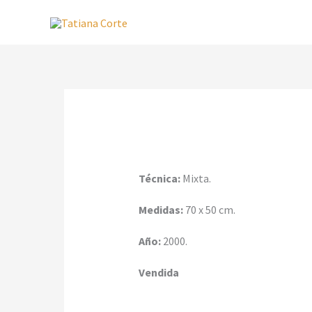
Ir
al
contenido
Técnica:
Mixta.
Medidas:
70 x 50 cm.
Año:
2000.
Vendida