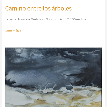
Camino entre los árboles
Técnica: Acuarela Medidas: 63 x 48 cm Año: 2019 Vendida
Leer más »
Luz
en
la
Penumbra