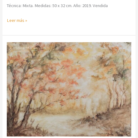
Técnica: Mixta. Medidas: 50 x 32 cm. Año: 2019. Vendida
Leer más »
Camino
entre
los
árboles