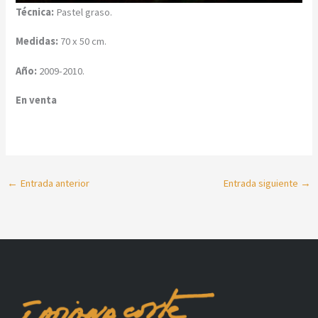
Técnica:
Pastel graso.
Medidas:
70 x 50 cm.
Año:
2009-2010.
En venta
←
Entrada anterior
Entrada siguiente
→